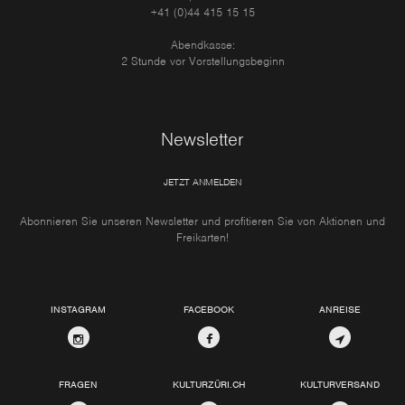
+41 (0)44 415 15 15
Abendkasse:
2 Stunde vor Vorstellungsbeginn
Newsletter
JETZT ANMELDEN
Abonnieren Sie unseren Newsletter und profitieren Sie von Aktionen und
Freikarten!
INSTAGRAM
FACEBOOK
ANREISE
FRAGEN
KULTURZÜRI.CH
KULTURVERSAND