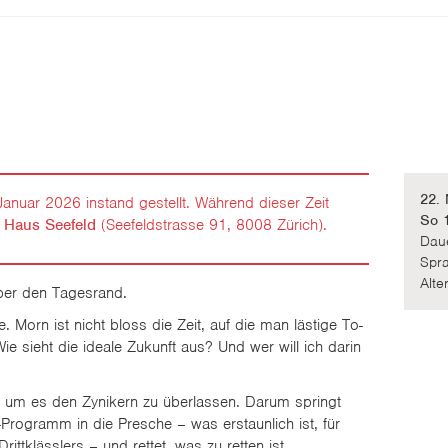
22.
nuar 2026 instand gestellt. Während dieser Zeit
So 
m
Haus Seefeld
(Seefeldstrasse 91, 8008 Zürich).
Daue
Spra
Alte
über den Tagesrand.
 Morn ist nicht bloss die Zeit, auf die man lästige To-
ie sieht die ideale Zukunft aus? Und wer will ich darin
g, um es den Zynikern zu überlassen. Darum springt
-Programm in die Presche – was erstaunlich ist, für
ittklässlers – und rettet, was zu retten ist.