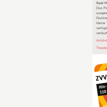
Saal H
Das Par
ausgest
Stuhlr
kleine
verfügt
verläuf
Anfahr
Theate