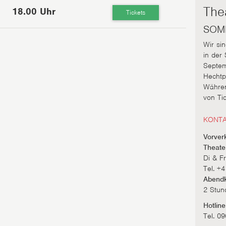
The
18.00 Uhr
Tickets
SOM
Wir si
in der
Septem
Hechtp
Währen
von Tic
KONTA
Vorver
Theate
Di & Fr
Tel. +
Abend
2 Stun
Hotlin
Tel. 0