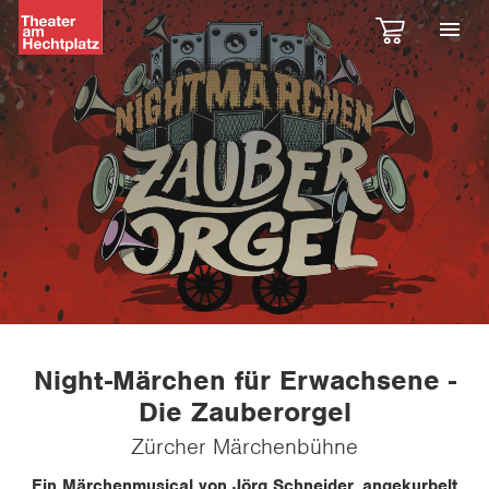
Night-Märchen für Erwachsene -
Die Zauberorgel
Zürcher Märchenbühne
Ein Märchenmusical von Jörg Schneider, angekurbelt