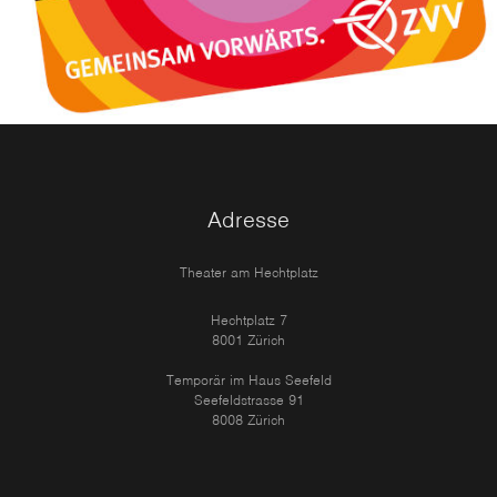
Adresse
Theater am Hechtplatz
Hechtplatz 7
8001 Zürich
Temporär im Haus Seefeld
Seefeldstrasse 91
8008 Zürich